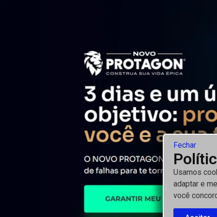
Fechar
Políti
Usamos cooki
adaptar e me
você concor